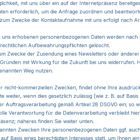
glichkeit, mit uns über ein auf der Internetpräsenz bereit
Daten erforderlich, um die Anfrage zuordnen und beantwo
ng zum Zwecke der Kontaktaufnahme mit uns erfolgt nach Art.
on uns erhobenen personenbezogenen Daten werden nach Er
rechtlichen Aufbewahrungspflichten gelöscht.
el zum Zwecke der Zusendung eines Newsletters oder andere
ründen mit Wirkung für die Zukunft bei uns widerrufen. H
genannten Weg nutzen.
r nicht-kommerziellen Zwecken, findet ohne Ihre ausdrückl
 weiter, wenn dies gesetzlich zulässig [wie z. B. auf Basis
ner Auftragsverarbeitung gemäß Artikel 28 DSGVO ein; so w
olle Verantwortung für die Datenverarbeitung verbleibt hie
räsenz; näheres finden Sie weiter unten.
enannten Zwecken Ihre personenbezogenen Daten ggf. auch
auf Basis eines berechtigten Interesses statt, um Ihnen ei